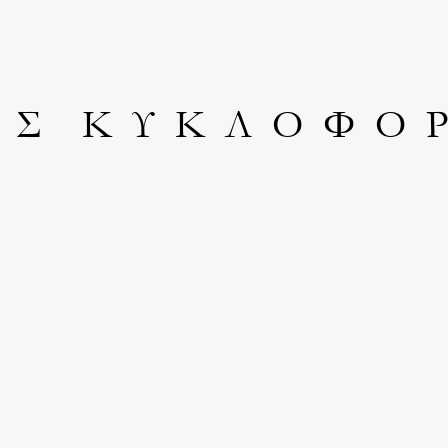
 Σ Κ Υ Κ Λ Ο Φ Ο Ρ