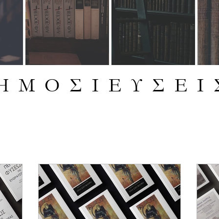
Η Μ Ο Σ Ι Ε Υ Σ Ε Ι 