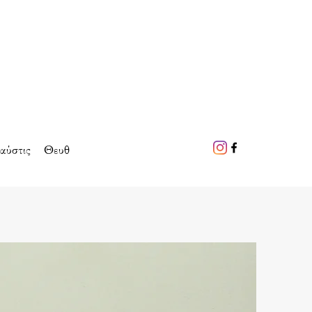
αύστις
Θευθ