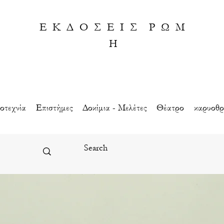
Ε Κ Δ Ο Σ Ε Ι Σ Ρ Ω Μ
Η
οτεχνία
Eπιστήμες
Δοκίμια - Μελέτες
Θέατρο
καρυοθρ