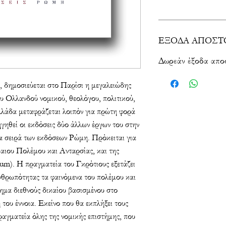
ΕΞΟΔΑ AΠΟΣΤ
Δωρεάν έξοδα απο
, δημοσιεύεται στο Παρίσι η μεγαλειώδης
ου Ολλανδού νομικού, θεολόγου, πολιτικού,
λάδα μεταφράζεται λοιπόν για πρώτη φορά
γηθεί οι εκδόσεις δύο άλλων έργων του στην
α σειρά των εκδόσεων Ρώμη. Πρόκειται για
καιου Πολέμου και Ανταρσίας, και της
rum
).
Η πραγματεία του Γκρότιους εξετάζει
ανθρωπότητας τα φαινόμενα του πολέμου και
τημα διεθνούς δικαίου βασισμένου στο
 του έννοια. Εκείνο που θα εκπλήξει τους
 πραγματεία όλης της νομικής επιστήμης, που