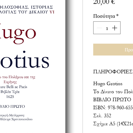
Τιμή
20,00 €
Ποσότητα
*
Προ
ΠΛΗΡΟΦΟΡΙΕΣ
Hugo Grotius
Το Δίκαιο του Πολ
ΒΙΒΛΙΟ ΠΡΩΤΟ
ISBN: 978-960-655
Σελ. 352
Σχήμα Α5 (14Χ21