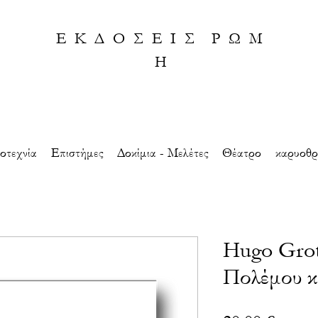
Ε Κ Δ Ο Σ Ε Ι Σ Ρ Ω Μ
Η
οτεχνία
Eπιστήμες
Δοκίμια - Μελέτες
Θέατρο
καρυοθρ
Hugo Grot
Πολέμου κ