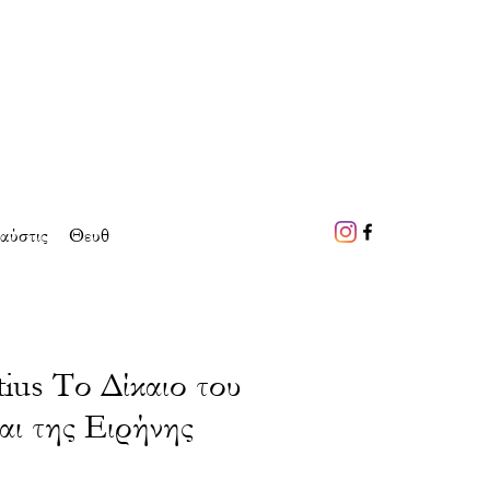
αύστις
Θευθ
ius Το Δίκαιο του
αι της Ειρήνης