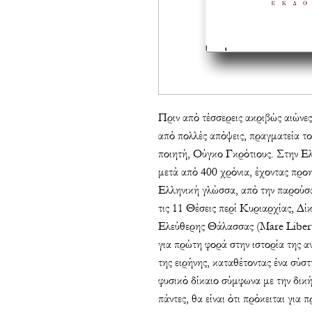
Πριν από τέσσερεις ακριβώς αιώνες
από πολλές απόψεις, πραγματεία τ
ποιητή, Ούγκο Γκρότιους. Στην Ελ
μετά από 400 χρόνια, έχοντας προη
Ελληνική γλώσσα, από την παρούσ
τις 11 Θέσεις περί Κυριαρχίας, Δί
Ελεύθερης Θάλασσας (
Mare
Libe
για πρώτη φορά στην ιστορία της 
της ειρήνης, καταθέτοντας ένα σύσ
φυσικό δίκαιο σύμφωνα με την δική
πάντες, θα είναι ότι πρόκειται για