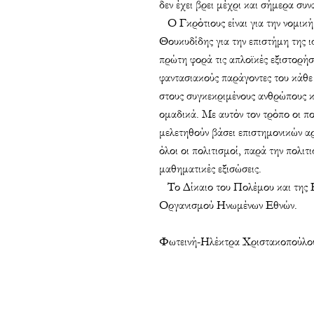
δεν έχει βρει μέχρι και σήμερα συν
Ο Γκρότιους είναι για την νομική 
Θουκυδίδης για την επιστήμη της ισ
πρώτη φορά τις απλοϊκές εξιστορήσ
φαντασιακούς παράγοντες του κάθε 
στους συγκεκριμένους ανθρώπους κ
ομαδικά. Με αυτόν τον τρόπο οι π
μελετηθούν βάσει επιστημονικών α
όλοι οι πολιτισμοί, παρά την πολιτι
μαθηματικές εξισώσεις.
Το Δίκαιο του Πολέμου και της Ει
Οργανισμού Ηνωμένων Εθνών.
Φωτεινή-Ηλέκτρα Χριστακοπούλο