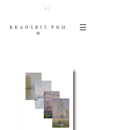
Ε Κ Δ Ο Σ Ε Ι Σ Ρ Ω Μ
Η