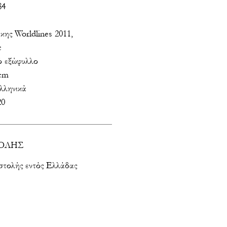
84
κης Worldlines 2011,
c
 εξώφυλλο
 cm
λληνικά
20
ΟΛΗΣ
στολής εντός Ελλάδας