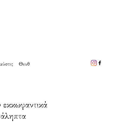
αύστις
Θευθ
 εκκωφαντικά
τάληπτα