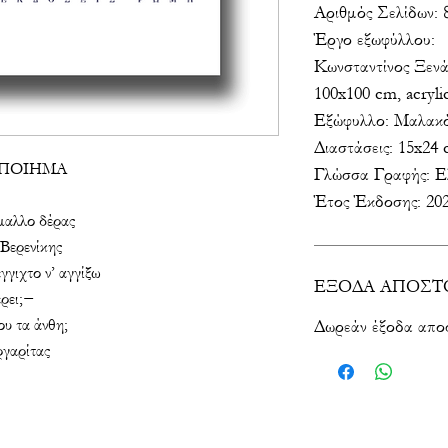
Αριθμός Σελίδων: 
Έργο εξωφύλλου:
Κωνσταντίνος Ξενά
100x100 cm, acryli
Εξώφυλλο: Μαλακό
Διαστάσεις: 15x24
 ΠΟΙΗΜΑ
Γλώσσα Γραφής: Ε
Έτος Έκδοσης: 20
μαλλο δέρας
 Βερενίκης
γιχτο ν’ αγγίξω
ΕΞΟΔΑ ΑΠΟΣΤ
έρει;−
υ τα άνθη;
Δωρεάν έξοδα απο
ργαρίτας