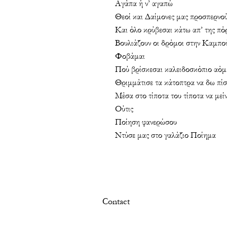
Αγάπα ή ν’ αγαπώ
Θεοί και Δαίμονες μας προσπερνο
Και όλο κρύβεσαι κάτω απ’ της πό
Βουλιάζουν οι δρόμοι στην Καμπο
Φοβάμαι
Πού βρίσκεσαι καλειδοσκόπιο αό
Θριμμάτισε τα κάτοπτρα να δω πίσ
Μέσα στο τίποτα του τίποτα να μεί
Ούτις
Ποίηση φανερώσου
Ντύσε μας στο γαλάζιο Ποίημα
Contact