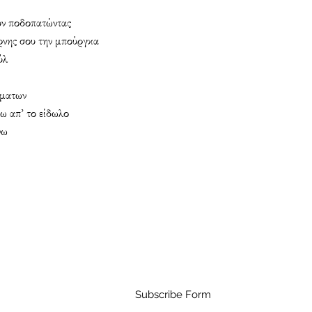
ύν ποδοπατώντας
ρνης σου την μπούργκα
ύλ
μματων
ω απ’ το είδωλο
νω
Subscribe Form