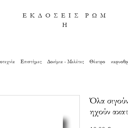
Ε Κ Δ Ο Σ Ε Ι Σ Ρ Ω Μ
Η
οτεχνία
Eπιστήμες
Δοκίμια - Μελέτες
Θέατρο
καρυοθρ
Όλα σιγούν
ηχούν ακα