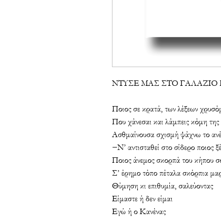
ΝΤΥΣΕ ΜΑΣ ΣΤΟ ΓΑΛΑΖΙΟ
Ποιος σε κρατά, των λέξεων χρυσό
Που χάνεσαι και λάμπεις κόμη της
Ασθμαίνουσα σχισμή ψάχνω το ανέγ
−Ν’ αντισταθεί στο σίδερο ποιος ξ
Ποιος άνεμος σκορπά του κήπου σο
Σ’ έρημο τόπο πέταλα σκόρπια μα
Θύμηση κι επιθυμία, σαλεύοντας
Είμαστε ή δεν είμαι
Εγώ ή ο Κανένας