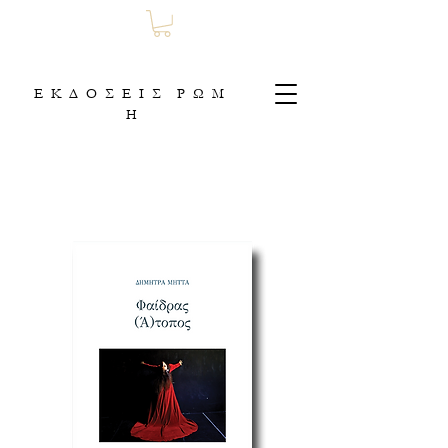
Ε Κ Δ Ο Σ Ε Ι Σ Ρ Ω Μ
Η