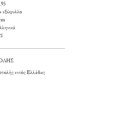
195
 εξώφυλλο
 cm
λληνικά
21
ΟΛΗΣ
στολής εντός Ελλάδας