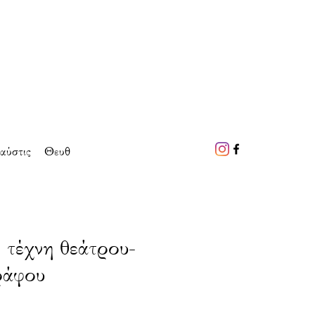
αύστις
Θευθ
 τέχνη θεάτρου-
ράφου