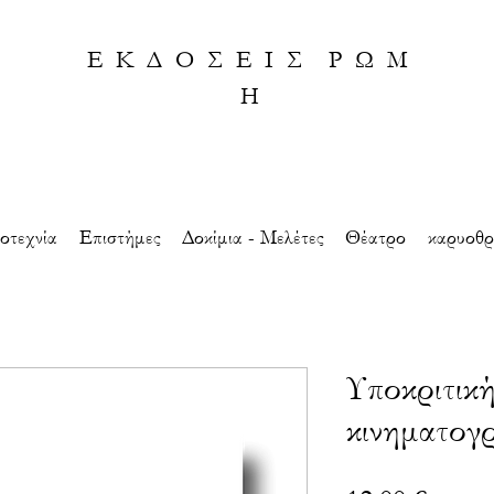
Ε Κ Δ Ο Σ Ε Ι Σ Ρ Ω Μ
Η
οτεχνία
Eπιστήμες
Δοκίμια - Μελέτες
Θέατρο
καρυοθρ
Υποκριτική
κινηματογ