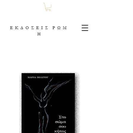
Ε Κ Δ Ο Σ Ε Ι Σ Ρ Ω Μ
Η