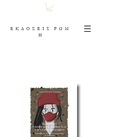
Ε Κ Δ Ο Σ Ε Ι Σ Ρ Ω Μ
Η