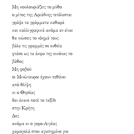
Μη κουλουριάζεις το μύθο
ο μίτος της Αριάδνης τετέλεσται
γράψε τα γράμματα καθαρά
και καλλιγραφικά ακόμα αν είναι
θα νιώσεις το νόημά τους
βάλε τις γραμμές σε ευθεία
φτάσε ως τα άκρα της εικόνας το
βάθος
Μη φοβού
οι Μινώταυροι έχουν πεθάνει
από θλίψη
κι ο Θησέας
δεν έκανε ποτέ το ταξίδι
στην Κρήτη
Δες
ακόμα κι ο γερο-Αιγέας
χαμογελά στον αγαπημένο γιο