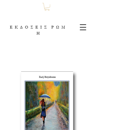
Ε Κ Δ Ο Σ Ε Ι Σ Ρ Ω Μ
Η