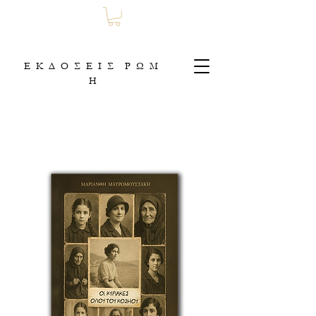
Ε Κ Δ Ο Σ Ε Ι Σ Ρ Ω Μ
Η