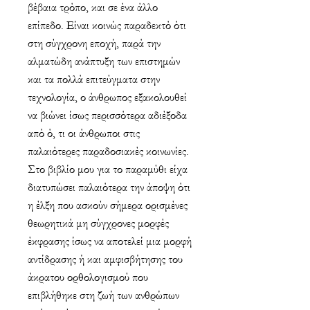
βέβαια τρόπο, και σε ένα άλλο
επίπεδο. Είναι κοινώς παραδεκτό ότι
στη σύγχρονη εποχή, παρά την
αλματώδη ανάπτυξη των επιστημών
και τα πολλά επιτεύγματα στην
τεχνολογία, ο άνθρωπος εξακολουθεί
να βιώνει ίσως περισσότερα αδιέξοδα
από ό, τι οι άνθρωποι στις
παλαιότερες παραδοσιακές κοινωνίες.
Στο βιβλίο μου για το παραμύθι είχα
διατυπώσει παλαιότερα την άποψη ότι
η έλξη που ασκούν σήμερα ορισμένες
θεωρητικά μη σύγχρονες μορφές
έκφρασης ίσως να αποτελεί μια μορφή
αντίδρασης ή και αμφισβήτησης του
άκρατου ορθολογισμού που
επιβλήθηκε στη ζωή των ανθρώπων