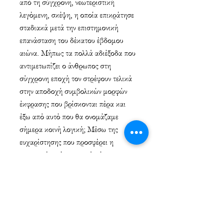
από τη σύγχρονη, νεωτεριστική
λεγόμενη, σκέψη, η οποία επικράτησε
σταδιακά μετά την επιστημονική
επανάσταση του δέκατου έβδομου
αιώνα. Μήπως τα πολλά αδιέξοδα που
αντιμετωπίζει ο άνθρωπος στη
σύγχρονη εποχή τον στρέφουν τελικά
στην αποδοχή συμβολικών μορφών
έκφρασης που βρίσκονται πέρα και
έξω από αυτό που θα ονομάζαμε
σήμερα κοινή λογική; Μέσω της
ευχαρίστησης που προσφέρει η
καταφυγή σε ένα μαγικό κόσμο,
φαίνεται να επιτυγχάνεται σε τελική
ανάλυση μια ανακούφιση, ή και φυγή
από τις αδιέξοδες καταστάσεις. [...]
(Από τον πρόλογο της Χρ.
Χατζητάκη-Καψωμένου)