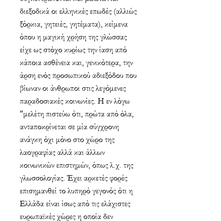
διεξοδικά οι ελληνικές επωδές (αλλιώς
ξόρκια, γητειές, γητέματα), κείμενα
όπου η μαγική χρήση της γλώσσας
είχε ως στόχο κυρίως την ίαση από
κάποια ασθένεια και, γενικότερα, την
άρση ενός προσωπικού αδιεξόδου που
βίωναν οι άνθρωποι στις λεγόμενες
παραδοσιακές κοινωνίες. Η εν λόγω
"μελέτη πιστεύω ότι, πρώτα από όλα,
ανταποκρίνεται σε μία σύγχρονη
ανάγκη όχι μόνο στο χώρο της
λαογραφίας αλλά και άλλων
κοινωνικών επιστημών, όπως λ.χ. της
γλωσσολογίας. Έχει αρκετές φορές
επισημανθεί το λυπηρό γεγονός ότι η
Ελλάδα είναι ίσως από τις ελάχιστες
ευρωπαϊκές χώρες η οποία δεν