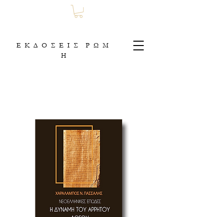
Ε Κ Δ Ο Σ Ε Ι Σ Ρ Ω Μ
Η