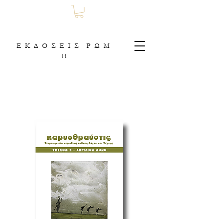
Ε Κ Δ Ο Σ Ε Ι Σ Ρ Ω Μ
Η