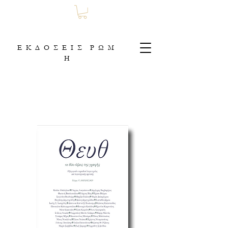
Ε Κ Δ Ο Σ Ε Ι Σ Ρ Ω Μ
Η