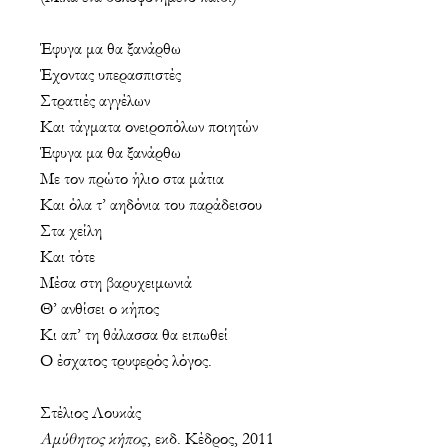
Έφυγα μα θα ξανάρθω
Έχοντας υπερασπιστές
Στρατιές αγγέλων
Και τάγματα ονειροπόλων ποιητών
Έφυγα μα θα ξανάρθω
Με τον πρώτο ήλιο στα μάτια
Και όλα τ’ αηδόνια του παράδεισου
Στα χείλη
Και τότε
Μέσα στη βαρυχειμωνιά
Θ’ ανθίσει ο κήπος
Κι απ’ τη θάλασσα θα ειπωθεί
Ο έσχατος τρυφερός λόγος.
Στέλιος Λουκάς
Αμύθητος κήπος
, εκδ. Κέδρος, 2011