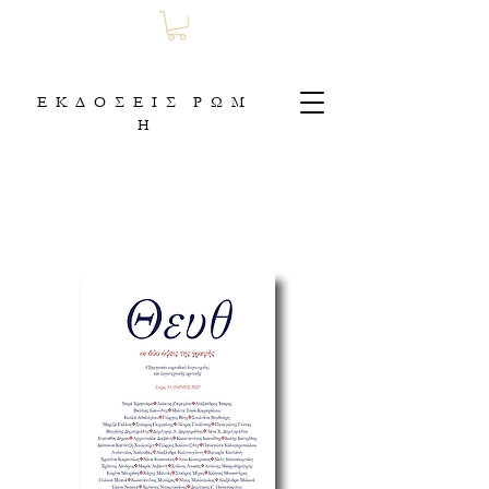
Ε Κ Δ Ο Σ Ε Ι Σ Ρ Ω Μ
Η