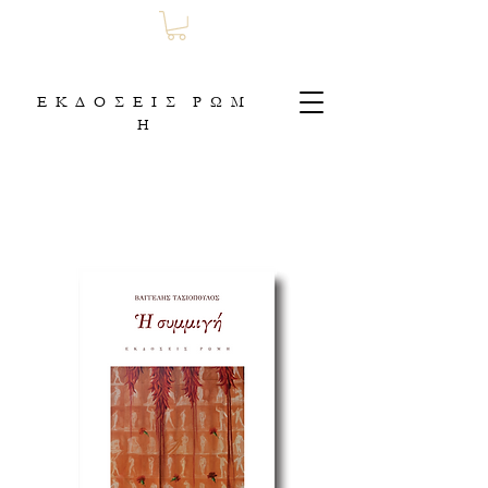
Ε Κ Δ Ο Σ Ε Ι Σ Ρ Ω Μ
Η