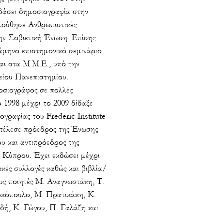
δάσει δημοσιογραφία στην
λούθησε Ανθρωπιστικές
ν Σοβιετική Ένωση. Επίσης
μηνο επιστημονικό σεμινάριο
και στα Μ.Μ.Ε., υπό την
είου Πανεπιστημίου.
οσιογράφος σε πολλές
 1998 μέχρι το 2009 δίδαξε
γραφίας του Frederic Institute
ετέλεσε πρόεδρος της Ένωσης
 και αντιπρόεδρος της
 Κύπρου. Έχει εκδώσει μέχρι
κές συλλογές καθώς και βιβλία/
υς ποιητές Μ. Αναγνωστάκη, Τ.
ρκόπουλο, Μ. Πρατικάκη, Κ.
ή, Κ. Γώγου, Π. Γαλάζη και