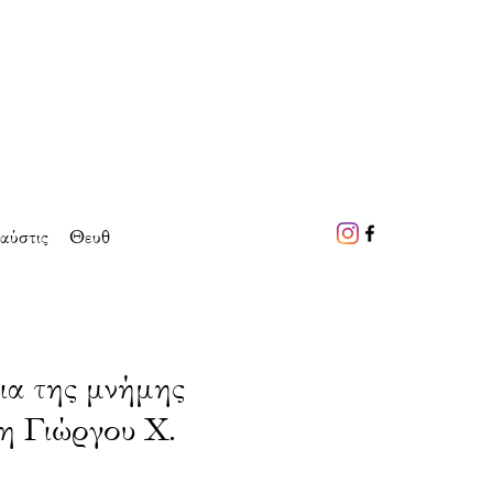
αύστις
Θευθ
ια της μνήμης
η Γιώργου Χ.