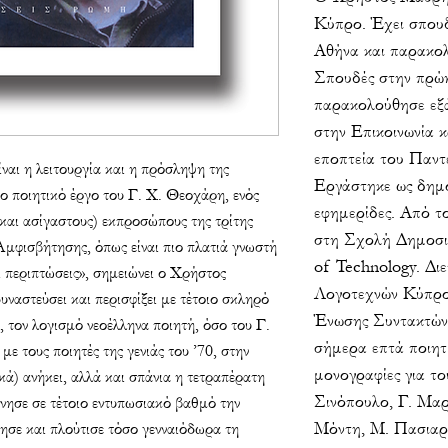
Κύπρο. Έχει σπου
Αθήνα και παρακο
Σπουδές στην πρώη
παρακολούθησε εξά
στην Επικοινωνία 
εποπτεία του Παντ
ίναι η λειτουργία και η πρόσληψη της
Εργάστηκε ως δημ
το ποιητικό έργο του Γ. Χ. Θεοχάρη, ενός
εφημερίδες. Από το
και ασίγαστους) εκπροσώπους της τρίτης
στη Σχολή Δημοσιο
 Αμφισβήτησης, όπως είναι πιο πλατιά γνωστή
of Technology. Δι
οι περιπτώσεις», σημειώνει ο Χρήστος
Λογοτεχνών Κύπρου
ναστεύσει και περισφίξει με τέτοιο σκληρό
Ένωσης Συντακτών
, τον λογισμό νεοέλληνα ποιητή, όσο του Γ.
σήμερα επτά ποιητι
ε τους ποιητές της γενιάς του ’70, στην
μονογραφίες για το
κά) ανήκει, αλλά και σπάνια η τετραπέρατη
Σινόπουλο, Γ. Μα
ησε σε τέτοιο εντυπωσιακό βαθμό την
Μόντη, Μ. Πασιαρδ
ησε και πλούτισε τόσο γενναιόδωρα τη