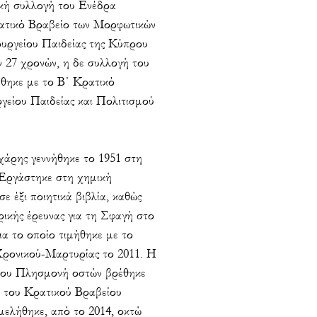
κή συλλογή του Ενέδρα
ατικό Βραβείο των Μορφωτικών
υργείου Παιδείας της Κύπρου
ν 27 χρονών, η δε συλλογή του
θηκε με το Β΄ Κρατικό
γείου Παιδείας και Πολιτισμού
άρης γεννήθηκε το 1951 στη
 Εργάστηκε στη χημική
ε έξι ποιητικά βιβλία, καθώς
ορικής έρευνας για τη Σφαγή στο
ια το οποίο τιμήθηκε με το
Χρονικού-Μαρτυρίας το 2011. Η
 του Πλησμονή οστών βρέθηκε
 του Κρατικού Βραβείου
μελήθηκε, από το 2014, οκτώ