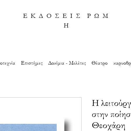
Ε Κ Δ Ο Σ Ε Ι Σ Ρ Ω Μ
Η
οτεχνία
Eπιστήμες
Δοκίμια - Μελέτες
Θέατρο
καρυοθρ
Η λειτούργ
στην ποίησ
Θεοχάρη