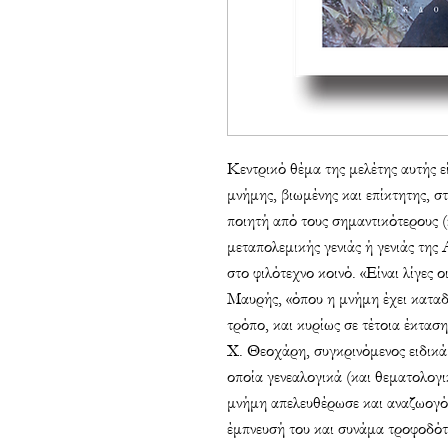
Κεντρικό θέμα της μελέτης αυτής ε
μνήμης, βιωμένης και επίκτητης, σ
ποιητή από τους σημαντικότερους (
μεταπολεμικής γενιάς ή γενιάς της
στο φιλότεχνο κοινό. «Είναι λίγες 
Μαυρής, «όπου η μνήμη έχει καταδυ
τρόπο, και κυρίως σε τέτοια έκταση
Χ. Θεοχάρη, συγκρινόμενος ειδικά μ
οποία γενεαλογικά (και θεματολογι
μνήμη απελευθέρωσε και αναζωογόν
έμπνευσή του και συνάμα τροφοδότ