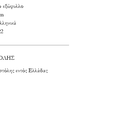
 εξώφυλλο
cm
λληνικά
22
ΟΛΗΣ
στόλης εντός Ελλάδας