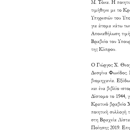
Μ. Τόκα. Η ποιητι
τιμήθηκε με το Κρ
Υπηρεσιών του Υπο
για άτομα κάτω τω
Αποκαθήλωση τιμή
Βραβείο του Υπουρ
της Κύπρου.
Ο Γιώργος Χ. Θεοχ
Δεσφίνα Φωκίδος.
βιομηχανία. Εξέδωσ
και ένα βιβλίο ιστ
Δίστομο το 1944, γ
Κρατικό βραβείο 
ποιητική συλλογή
στη Βραχεία Λίστα
Ποίησης 2019. Επι