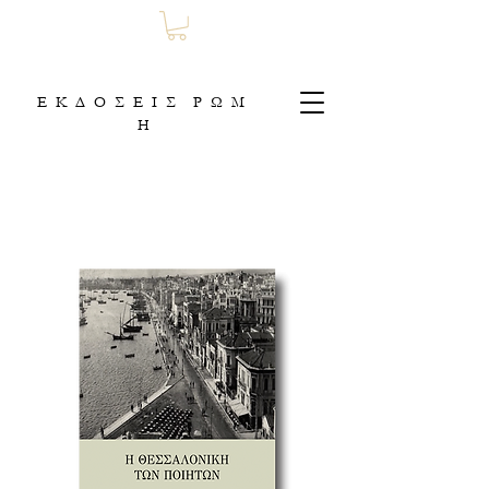
Ε Κ Δ Ο Σ Ε Ι Σ Ρ Ω Μ
Η