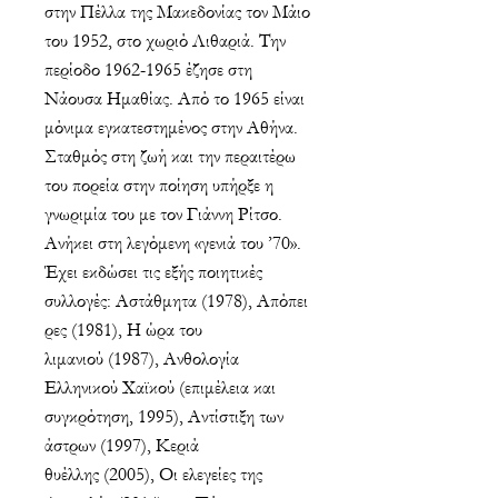
στην Πέλλα της Μακεδονίας τον Μάιο
του 1952, στο χωριό Λιθαριά. Την
περίοδο 1962-1965 έζησε στη
Νάουσα Ημαθίας. Από το 1965 είναι
μόνιμα εγκατεστημένος στην Αθήνα.
Σταθμός στη ζωή και την περαιτέρω
του πορεία στην ποίηση υπήρξε η
γνωριμία του με τον Γιάννη Ρίτσο.
Ανήκει στη λεγόμενη «γενιά του ’70».
Έχει εκδώσει τις εξής ποιητικές
συλλογές: Aστάθμητα (1978), Απόπει
ρες (1981), Η ώρα του
λιμανιού (1987), Ανθολογία
Ελληνικού Χαϊκού (επιμέλεια και
συγκρότηση, 1995), Αντίστιξη των
άστρων (1997), Κεριά
θυέλλης (2005), Οι ελεγείες της