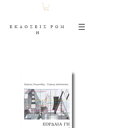
Ε Κ Δ Ο Σ Ε Ι Σ Ρ Ω Μ
Η