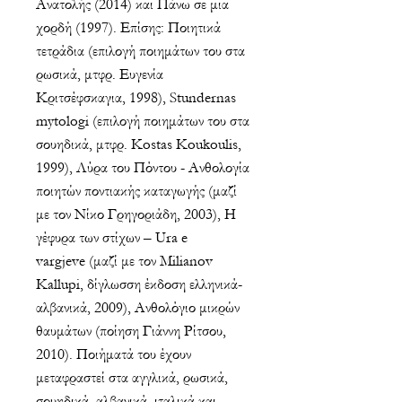
Ανατολής (2014) και Πάνω σε μια
χορδή (1997). Επίσης: Ποιητικά
τετράδια (επιλογή ποιημάτων του στα
ρωσικά, μτφρ. Ευγενία
Κριτσέφσκαγια, 1998), Stundernas
mytologi (επιλογή ποιημάτων του στα
σουηδικά, μτφρ. Kostas Koukoulis,
1999), Λύρα του Πόντου - Ανθολογία
ποιητών ποντιακής καταγωγής (μαζί
με τον Νίκο Γρηγοριάδη, 2003), Η
γέφυρα των στίχων – Ura e
vargjeve (μαζί με τον Milianov
Kallupi, δίγλωσση έκδοση ελληνικά-
αλβανικά, 2009), Ανθολόγιο μικρών
θαυμάτων (ποίηση Γιάννη Ρίτσου,
2010). Ποιήματά του έχουν
μεταφραστεί στα αγγλικά, ρωσικά,
σουηδικά, αλβανικά, ιταλικά και