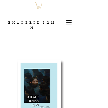
Ε Κ Δ Ο Σ Ε Ι Σ Ρ Ω Μ
Η