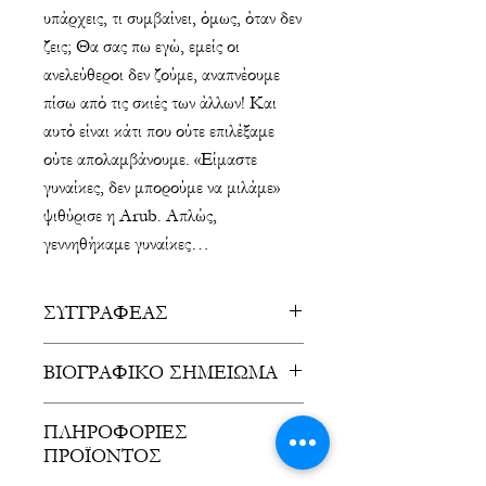
υπάρχεις, τι συμβαίνει, όμως, όταν δεν
ζεις; Θα σας πω εγώ, εμείς οι
ανελεύθεροι δεν ζούμε, αναπνέουμε
πίσω από τις σκιές των άλλων! Και
αυτό είναι κάτι που ούτε επιλέξαμε
ούτε απολαμβάνουμε. «Είμαστε
γυναίκες, δεν μπορούμε να μιλάμε»
ψιθύρισε η Arub. Απλώς,
γεννηθήκαμε γυναίκες…
ΣΥΓΓΡΑΦΕΑΣ
Άσπα Λέστου
ΒΙΟΓΡΑΦΙΚΟ ΣΗΜΕΙΩΜΑ
Η Άσπα Λέστου γεννήθηκε στη
ΠΛΗΡΟΦΟΡΙΕΣ
Θεσσαλονίκη στις 12 Ιανουαρίου
ΠΡΟΪΟΝΤΟΣ
του 2005 και είναι μαθήτρια. Στα