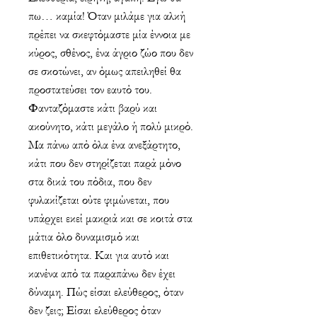
πω… καμία! Όταν μιλάμε για αλκή
πρέπει να σκεφτόμαστε μία έννοια με
κύρος, σθένος, ένα άγριο ζώο που δεν
σε σκοτώνει, αν όμως απειληθεί θα
προστατεύσει τον εαυτό του.
Φανταζόμαστε κάτι βαρύ και
ακούνητο, κάτι μεγάλο ή πολύ μικρό.
Μα πάνω από όλα ένα ανεξάρτητο,
κάτι που δεν στηρίζεται παρά μόνο
στα δικά του πόδια, που δεν
φυλακίζεται ούτε φιμώνεται, που
υπάρχει εκεί μακριά και σε κοιτά στα
μάτια όλο δυναμισμό και
επιθετικότητα. Και για αυτό και
κανένα από τα παραπάνω δεν έχει
δύναμη. Πώς είσαι ελεύθερος, όταν
δεν ζεις; Είσαι ελεύθερος όταν