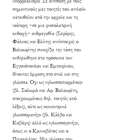
υπερρεαλισμό. Σε αντίθεση με τους
σημαντικούς μας ποιητές που αντλούν
κατευθείαν από την αρχαία και τη
νεότερη −σε μια φυσιολατρική
εκδοχή− ανδραγαθία (Σεφέρης,
Φάλκος και Ελύτης αντίστοιχα) ο
Βαλαωρίτης συνεχίζει την τάση που
εκδηλώθηκε στα πρόσωπα των
Εγγονόπουλου και Εμπειρίκου,
δίνοντας έμφαση στο στυλ και στη
γλώσσα. Όχι ως «γλωσσοπαρμένος»
(βλ. Σολωμό και Αρ. Βαλαωρίτη,
στοιχειωμένους δηλ. ποιητές από
λέξεις), ούτε ως «εκκεντρικά
γλωσσομανής» (βλ. Κάλβο και
Καβάφη) αλλά ως «γλωσσογενής»,
όπως κι ο Κακναβάτος και ο
Παγουλάτος. Μια γλώσσα που