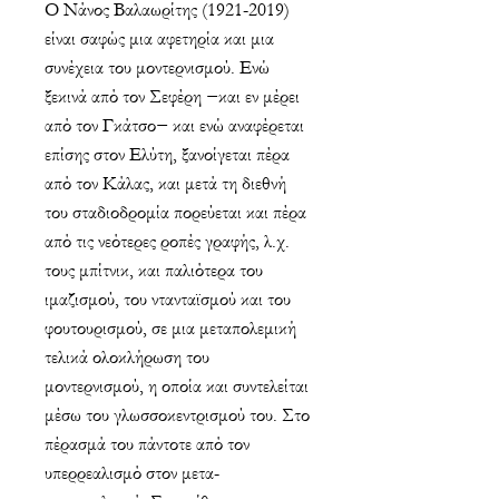
Ο Νάνος Βαλαωρίτης (1921-2019)
είναι σαφώς μια αφετηρία και μια
συνέχεια του μοντερνισμού. Ενώ
ξεκινά από τον Σεφέρη −και εν μέρει
από τον Γκάτσο− και ενώ αναφέρεται
επίσης στον Ελύτη, ξανοίγεται πέρα
από τον Κάλας, και μετά τη διεθνή
του σταδιοδρομία πορεύεται και πέρα
από τις νεότερες ροπές γραφής, λ.χ.
τους μπίτνικ, και παλιότερα του
ιμαζισμού, του ντανταϊσμού και του
φουτουρισμού, σε μια μεταπολεμική
τελικά ολοκλήρωση του
μοντερνισμού, η οποία και συντελείται
μέσω του γλωσσοκεντρισμού του. Στο
πέρασμά του πάντοτε από τον
υπερρεαλισμό στον μετα-