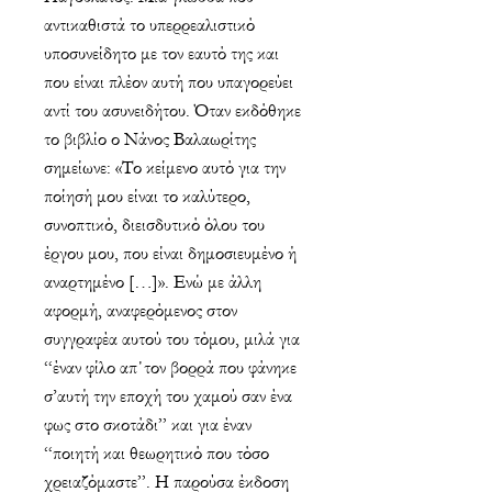
αντικαθιστά το υπερρεαλιστικό
υποσυνείδητο με τον εαυτό της και
που είναι πλέον αυτή που υπαγορεύει
αντί του ασυνειδήτου. Όταν εκδόθηκε
το βιβλίο ο Νάνος Βαλαωρίτης
σημείωνε: «Το κείμενο αυτό για την
ποίησή μου είναι το καλύτερο,
συνοπτικό, διεισδυτικό όλου του
έργου μου, που είναι δημοσιευμένο ή
αναρτημένο […]». Ενώ με άλλη
αφορμή, αναφερόμενος στον
συγγραφέα αυτού του τόμου, μιλά για
“έναν φίλο απ΄τον βορρά που φάνηκε
σ’αυτή την εποχή του χαμού σαν ένα
φως στο σκοτάδι” και για έναν
“ποιητή και θεωρητικό που τόσο
χρειαζόμαστε”. Η παρούσα έκδοση