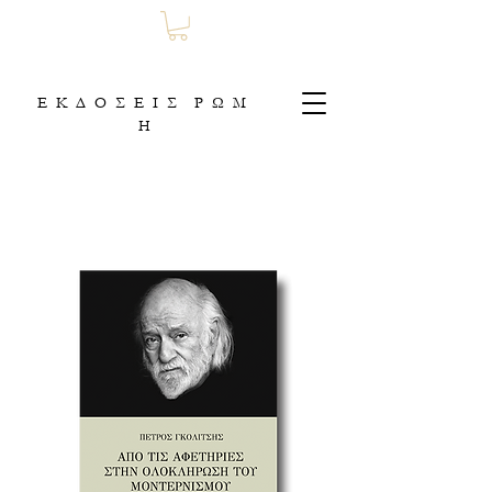
Ε Κ Δ Ο Σ Ε Ι Σ Ρ Ω Μ
Η