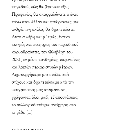
πηγαδιού, πώς θα βγαίνα­τε έξω;
Προφανώς, θα σκαρφαλώνατε ο ένας
πάνω στον άλλον και φτιάχνοντας μια
ανθρώπινη σκάλα, θα δραπετεύατε.
Αυτό συνέβη και μ’ εμάς, έντεκα
ποιητές και ποιήτριες του περιοδικού
καρυοθραύστις, τον Φλεβάρη του
2021, εν μέσω πανδημίας, καραντίνας
και λοιπών περιοριστικών μέτρων.
Δημιουργήσαμε μια σκάλα από
στίχους και δραπετεύσαμε από την
υποχρεωτική μας απομόνωση,
γράφοντας όλοι μαζί, εξ αποστάσεως,
το συλλογικό ποίημα αντήχηση στο
πηγάδι. [...]