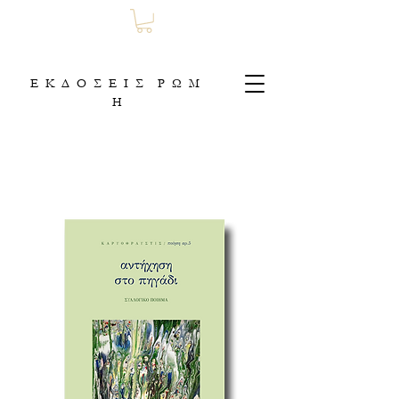
Ε Κ Δ Ο Σ Ε Ι Σ Ρ Ω Μ
Η