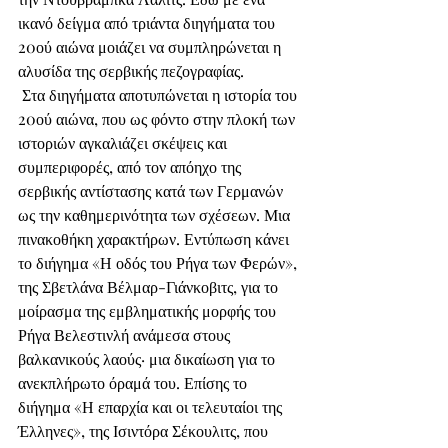
ικανό δείγμα από τριάντα διηγήματα του 
20ού αιώνα μοιάζει να συμπληρώνεται η 
αλυσίδα της σερβικής πεζογραφίας.
 Στα διηγήματα αποτυπώνεται η ιστορία του 
20ού αιώνα, που ως φόντο στην πλοκή των 
ιστοριών αγκαλιάζει σκέψεις και 
συμπεριφορές, από τον απόηχο της 
σερβικής αντίστασης κατά των Γερμανών 
ως την καθημερινότητα των σχέσεων. Μια 
πινακοθήκη χαρακτήρων. Εντύπωση κάνει 
το διήγημα «Η οδός του Ρήγα των Φερών», 
της Σβετλάνα Βέλμαρ-Γιάνκοβιτς, για το 
μοίρασμα της εμβληματικής μορφής του 
Ρήγα Βελεστινλή ανάμεσα στους 
βαλκανικούς λαούς· μια δικαίωση για το 
ανεκπλήρωτο όραμά του. Επίσης το 
διήγημα «Η επαρχία και οι τελευταίοι της 
Έλληνες», της Ισιντόρα Σέκουλιτς, που 