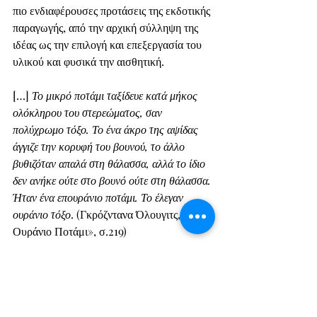
πιο ενδιαφέρουσες προτάσεις της εκδοτικής 
παραγωγής, από την αρχική σύλληψη της 
ιδέας ως την επιλογή και επεξεργασία του 
υλικού και φυσικά την αισθητική.
[…] 
Το μικρό ποτάμι ταξίδευε κατά μήκος 
ολόκληρου του στερεώματος, σαν 
πολύχρωμο τόξο. Το ένα άκρο της αψίδας 
άγγιζε την κορυφή του βουνού, το άλλο 
βυθιζόταν απαλά στη θάλασσα, αλλά το ίδιο 
δεν ανήκε ούτε στο βουνό ούτε στη θάλασσα. 
Ήταν ένα επουράνιο ποτάμι. Το έλεγαν 
ουράνιο τόξο
. (Γκρόζντανα Όλουγιτς, «Το 
Ουράνιο Ποτάμι», σ.219)
Πρώτη Δημοσίευση: 
https://www.fractalart.gr/gennaia-
empros/