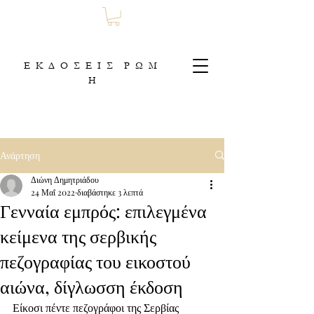
Ε Κ Δ Ο Σ Ε Ι Σ Ρ Ω Μ
Η
Ανάρτηση
Διώνη Δημητριάδου
24 Μαΐ 2022
διαβάστηκε 3 λεπτά
Γενναία εμπρός: επιλεγμένα
κείμενα της σερβικής
πεζογραφίας του εικοστού
αιώνα, δίγλωσση έκδοση
Είκοσι πέντε πεζογράφοι της Σερβίας 