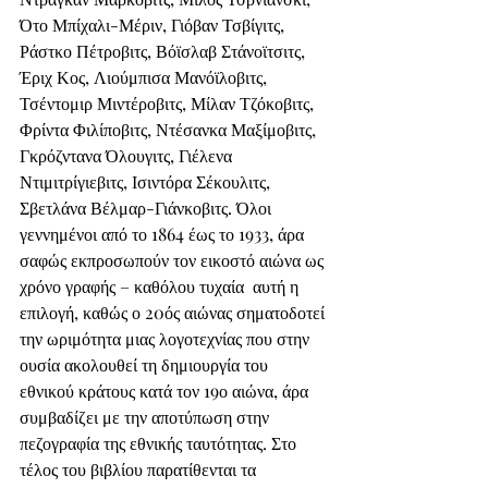
Ότο Μπίχαλι-Μέριν, Γιόβαν Τσβίγιτς, 
Ράστκο Πέτροβιτς, Βόϊσλαβ Στάνοϊτσιτς, 
Έριχ Κος, Λιούμπισα Μανόϊλοβιτς, 
Τσέντομιρ Μιντέροβιτς, Μίλαν Τζόκοβιτς, 
Φρίντα Φιλίποβιτς, Ντέσανκα Μαξίμοβιτς, 
Γκρόζντανα Όλουγιτς, Γιέλενα 
Ντιμιτρίγιεβιτς, Ισιντόρα Σέκουλιτς, 
Σβετλάνα Βέλμαρ-Γιάνκοβιτς. Όλοι 
γεννημένοι από το 1864 έως το 1933, άρα 
σαφώς εκπροσωπούν τον εικοστό αιώνα ως 
χρόνο γραφής – καθόλου τυχαία  αυτή η 
επιλογή, καθώς ο 20ός αιώνας σηματοδοτεί 
την ωριμότητα μιας λογοτεχνίας που στην 
ουσία ακολουθεί τη δημιουργία του 
εθνικού κράτους κατά τον 19ο αιώνα, άρα 
συμβαδίζει με την αποτύπωση στην 
πεζογραφία της εθνικής ταυτότητας. Στο 
τέλος του βιβλίου παρατίθενται τα 