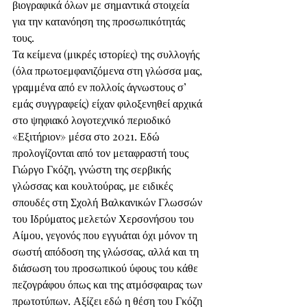
βιογραφικά όλων με σημαντικά στοιχεία 
για την κατανόηση της προσωπικότητάς 
τους.
Τα κείμενα (μικρές ιστορίες) της συλλογής 
(όλα πρωτοεμφανιζόμενα στη γλώσσα μας, 
γραμμένα από εν πολλοίς άγνωστους σ’ 
εμάς συγγραφείς) είχαν φιλοξενηθεί αρχικά 
στο ψηφιακό λογοτεχνικό περιοδικό 
«Εξιτήριον» μέσα στο 2021. Εδώ 
προλογίζονται από τον μεταφραστή τους 
Γιώργο Γκόζη, γνώστη της σερβικής 
γλώσσας και κουλτούρας, με ειδικές 
σπουδές στη Σχολή Βαλκανικών Γλωσσών 
του Ιδρύματος μελετών Χερσονήσου του 
Αίμου, γεγονός που εγγυάται όχι μόνον τη 
σωστή απόδοση της γλώσσας, αλλά και τη 
διάσωση του προσωπικού ύφους του κάθε 
πεζογράφου όπως και της ατμόσφαιρας των 
πρωτοτύπων. Αξίζει εδώ η θέση του Γκόζη 