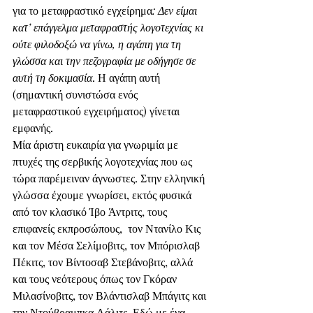
για το μεταφραστικό εγχείρημα
: Δεν είμαι 
κατ’ επάγγελμα μεταφραστής λογοτεχνίας κι 
ούτε φιλοδοξώ να γίνω, η αγάπη για τη 
γλώσσα και την πεζογραφία με οδήγησε σε 
αυτή τη δοκιμασία
. Η αγάπη αυτή 
(σημαντική συνιστώσα ενός 
μεταφραστικού εγχειρήματος) γίνεται 
εμφανής.
Μία άριστη ευκαιρία για γνωριμία με 
πτυχές της σερβικής λογοτεχνίας που ως 
τώρα παρέμειναν άγνωστες. Στην ελληνική 
γλώσσα έχουμε γνωρίσει, εκτός φυσικά 
από τον κλασικό Ίβο Άντριτς, τους 
επιφανείς εκπροσώπους,  τον Ντανίλο Κις 
και τον Μέσα Σελίμοβιτς, τον Μπόρισλαβ 
Πέκιτς, τον Βίντοσαβ Στεβάνοβιτς, αλλά 
και τους νεότερους όπως τον Γκόραν 
Μιλασίνοβιτς, τον Βλάντισλαβ Μπάγιτς και 
την Ντούβραμπκα Λάλιτς. Εδώ με ένα 