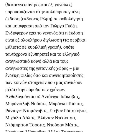
(δεκαεννέα άντρες και έξι γυναίκες) 
παρουσιάζονται στην πολύ προσεγμένη 
έκδοση (εκδόσεις Ρώμη) σε ανθολόγηση 
και μετάφραση από τον Γιώργο Γκόζη. 
Ενδιαφέρον έχει το γεγονός ότι η έκδοση 
είναι εξ ολοκλήρου δίγλωσση (τα σερβικά 
μάλιστα σε κυριλλική γραφή), οπότε 
ταυτόχρονα εξυπηρετεί και το ελληνικό 
αναγνωστικό κοινό αλλά και τους 
αναγνώστες της γειτονικής χώρας – μια 
ένδειξη φιλίας όσο και συνειδητοποίησης 
των κοινών στοιχείων που μας συνδέουν 
μέσα στην πάροδο των χρόνων. 
Ανθολογούνται οι: Αντόνιγιε Ισάκοβιτς, 
Μπράνισλαβ Νούσιτς, Μπράνκο Τσόπιτς, 
Ράντογιε Ντομάνοβιτς, Στέβαν Ράιτσκοβιτς, 
Μιχάιλο Λάλιτς, Βλάνταν Ντέσνιτσα, 
Ντόμπριτσα Τσόσιτς, Ντούσαν Μάτιτς, 
Ντράγκαν Μάρκοβιτς, Μίλος Τσρνιανσκι, 